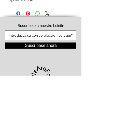
Suscríbete a nuestro boletín
Suscríbase ahora
#WeAreFood®
Kortrijksesteenweg 1066
9051 Gent - Bélgica
+32.477.61.08.81
|
info@wearefood.company