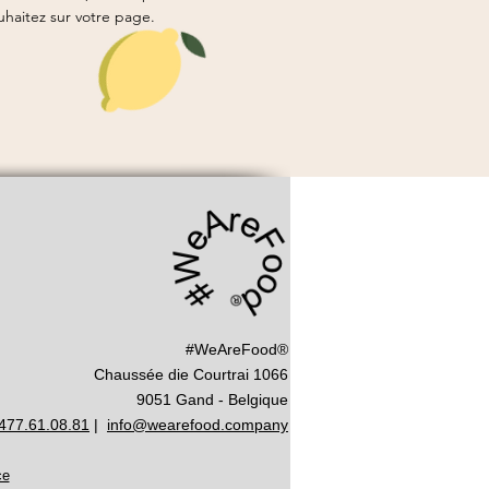
uhaitez sur votre page.
#WeAreFood®
Chaussée die Courtrai 1066
9051 Gand - Belgique
477.61.08.81
|
info@wearefood.company
ce