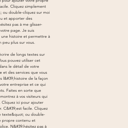
i pour ajouter votre propre
facile. Cliquez simplement
; ou double-cliquez sur moi
nu et apporter des
hésitez pas à me glisser-
votre page. Je suis
 une histoire et permettre à
un peu plus sur vous.
crire de longs textes sur
Vous pouvez utiliser cet
ans le détail de votre
pe et des services que vous
rs l&#39;histoire de la façon
votre entreprise et ce qui
ts. Faites en sorte que
montrez à vos visiteurs qui
 Cliquez ici pour ajouter
. C&#39;est facile. Cliquez
e texte&quot; ou double-
re propre contenu et
olice. N&#39;hésitez pas à