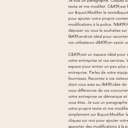
Je suis un paragraphe. Cliquez ic
texte et me modifier. C&#39;est 
sur &quot;Modifier le texte&quot
pour ajouter votre propre conte
modifications à la police. N&#39;
déposer où vous le souhaitez sur 
l&#39;endroit idéal pour raconter
vos utilisateurs d&#39;en savoir 
C&#39;est un espace idéal pour é
votre entreprise et vos services. 
espace pour entrer un peu plus d
entreprise. Parlez de votre équi
fournissez. Racontez à vos visiteu
dont vous avez eu l&#39;idée de 
vous différencie de vos concurren
votre entreprise se démarque et 
vous êtes. Je suis un paragraphe.
votre propre texte et me modifier
simplement sur &quot;Modifier l
cliquez sur moi pour ajouter vot
apporter des modifications à la p