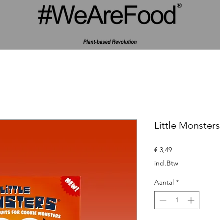
Little Monster
Prijs
€ 3,49
incl.Btw
Aantal
*