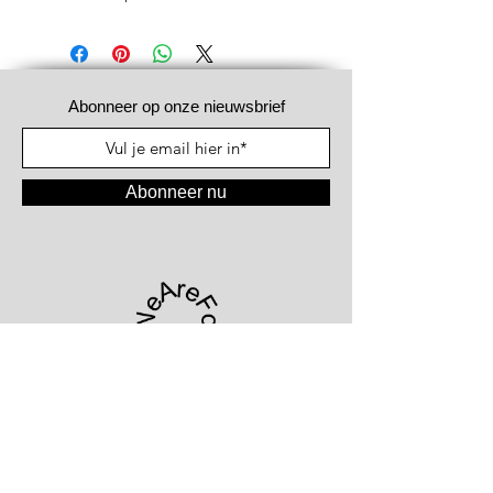
Abonneer op onze nieuwsbrief
Abonneer nu
#WeAreFood®
Kortrijksesteenweg 1066
9051 Gent - België
+32.477.61.08.81
|
info@wearefood.company