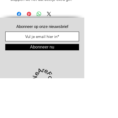
Abonneer op onze nieuwsbrief
Abonneer nu
#WeAreFood®
Kortrijksesteenweg 1066
9051 Gent - België
+32.477.61.08.81
|
info@wearefood.company