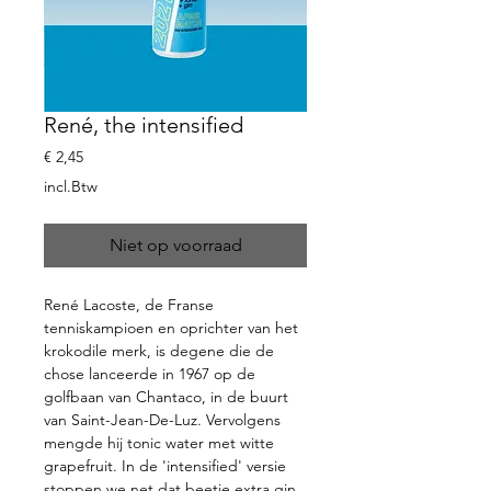
René, the intensified
Prijs
€ 2,45
incl.Btw
Niet op voorraad
René Lacoste, de Franse
tenniskampioen en oprichter van het
krokodile merk, is degene die de
chose lanceerde in 1967 op de
golfbaan van Chantaco, in de buurt
van Saint-Jean-De-Luz. Vervolgens
mengde hij tonic water met witte
grapefruit. In de 'intensified' versie
stoppen we net dat beetje extra gin.